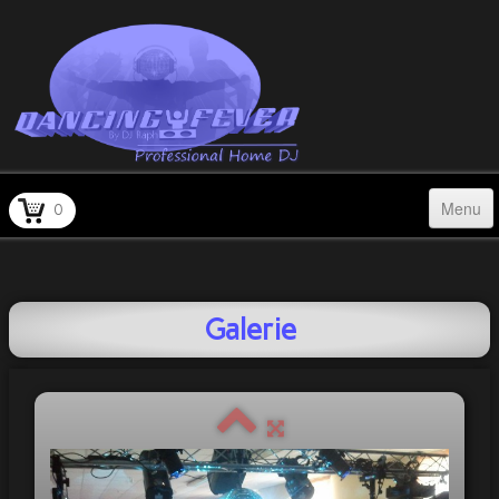
Menu
0
Accueil
Qui suis-je ?
Galerie
Prestations
Galerie
Témoignages
Tarifs à la carte