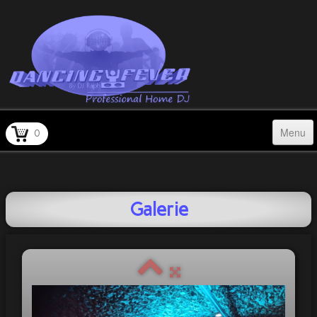
Menu
0
Accueil
Qui suis-je ?
Galerie
Prestations
Galerie
Témoignages
Tarifs à la carte