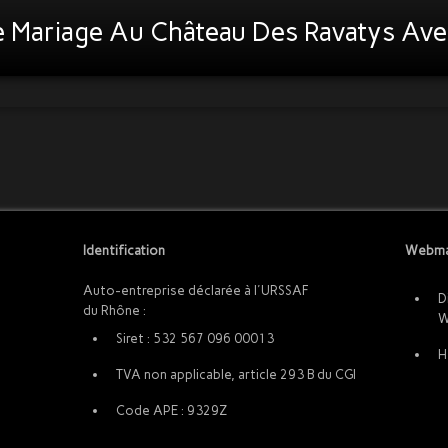
e Mariage Au Château Des Ravatys Ave
Identification
Webma
Auto-entreprise déclarée à l'URSSAF
D
du Rhône :
W
Siret : 532 567 096 00013
H
TVA non applicable, article 293 B du CGI
Code APE : 9329Z