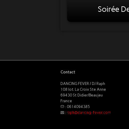
Soirée D
Contact
DANCING FEVER / DJ Raph
108 lot. La Croix Ste Anne
69430 St Didier/Beaujeu
France
: 0614094385
:
raph@dancing-fever.com