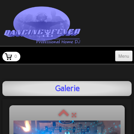
Menu
0
Accueil
Qui suis-je ?
Galerie
Prestations
Galerie
Témoignages
Tarifs à la carte