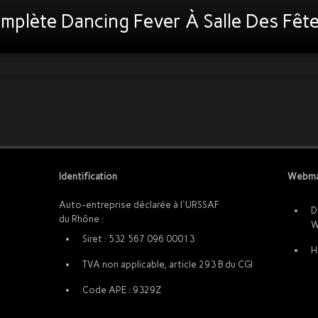
omplète Dancing Fever À Salle Des Fêt
Identification
Webma
Auto-entreprise déclarée à l'URSSAF
D
du Rhône :
W
Siret : 532 567 096 00013
H
TVA non applicable, article 293 B du CGI
Code APE : 9329Z