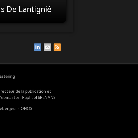
es De Lantignié
stering
irecteur de la publication et
ebmaster : Raphaël BRENANS
ébergeur : IONOS